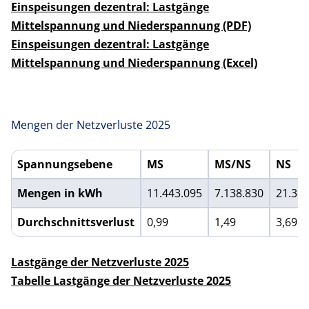
Einspeisungen dezentral: Lastgänge
Mittelspannung und Niederspannung (PDF)
Einspeisungen dezentral: Lastgänge
Mittelspannung und Niederspannung (Excel)
Mengen der Netzverluste 2025
Spannungsebene
MS
MS/NS
NS
Mengen der Netzverluste Brutto- und Nettoarbeitspreise 
Mengen in kWh
11.443.095
7.138.830
21.36
Durchschnittsverlust
0,99
1,49
3,69
Lastgänge der Netzverluste 2025
Tabelle Lastgänge der Netzverluste 2025