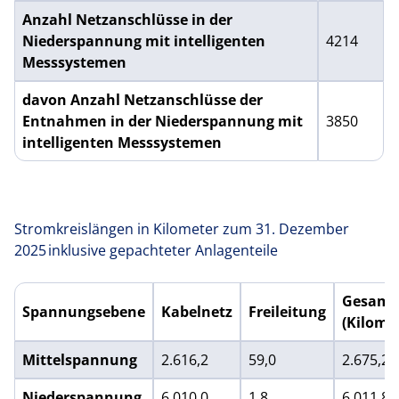
Netzanschlüsse mit intelligenten Messsystemen Brutto- u
Anzahl Netzanschlüsse in der
Niederspannung mit intelligenten
4214
Messsystemen
davon Anzahl Netzanschlüsse der
Entnahmen in der Niederspannung mit
3850
intelligenten Messsystemen
Stromkreislängen in Kilometer zum 31. Dezember
2025 inklusive gepachteter Anlagenteile
Gesamt
Spannungsebene
Kabelnetz
Freileitung
(Kilome
Stromkreislängen in Kilometer inklusive gepachteter Anla
Mittelspannung
2.616,2
59,0
2.675,2
Niederspannung
6.010,0
1,8
6.011,8