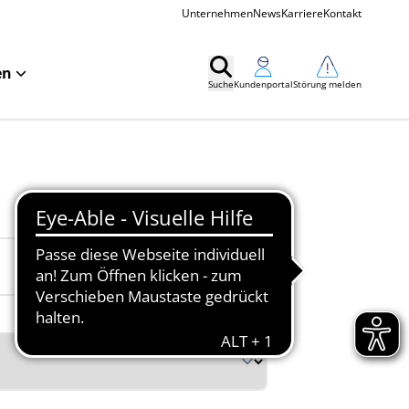
Unternehmen
News
Karriere
Kontakt
en
Suche
Kundenportal
Störung melden