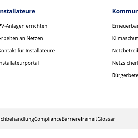
Installateure
Kommun
PV-Anlagen errichten
Erneuerbar
Arbeiten an Netzen
Klimaschut
Kontakt für Installateure
Netzbetrei
Installateurportal
Netzsicher
Bürgerbete
ichbehandlung
Compliance
Barrierefreiheit
Glossar